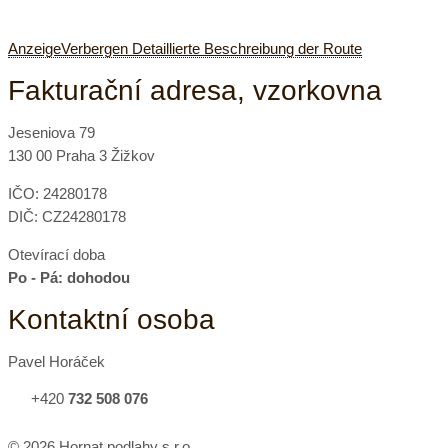
Anzeige
Verbergen
Detaillierte Beschreibung der Route
Fakturační adresa, vzorkovna
Jeseniova 79
130 00 Praha 3 Žižkov
IČO: 24280178
DIČ: CZ24280178
Otevírací doba
Po - Pá: dohodou
Kontaktní osoba
Pavel Horáček
+420
732 508 076
© 2026 Hornat podlahy s.r.o.