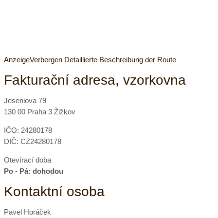
Anzeige
Verbergen
Detaillierte Beschreibung der Route
Fakturační adresa, vzorkovna
Jeseniova 79
130 00 Praha 3 Žižkov
IČO: 24280178
DIČ: CZ24280178
Otevírací doba
Po - Pá: dohodou
Kontaktní osoba
Pavel Horáček