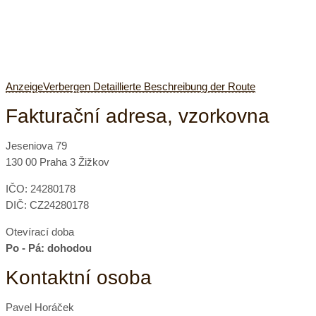
Anzeige
Verbergen
Detaillierte Beschreibung der Route
Fakturační adresa, vzorkovna
Jeseniova 79
130 00 Praha 3 Žižkov
IČO: 24280178
DIČ: CZ24280178
Otevírací doba
Po - Pá: dohodou
Kontaktní osoba
Pavel Horáček