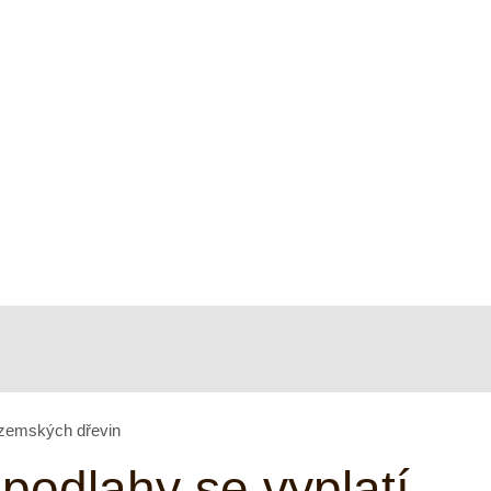
uzemských dřevin
podlahy se vyplatí.