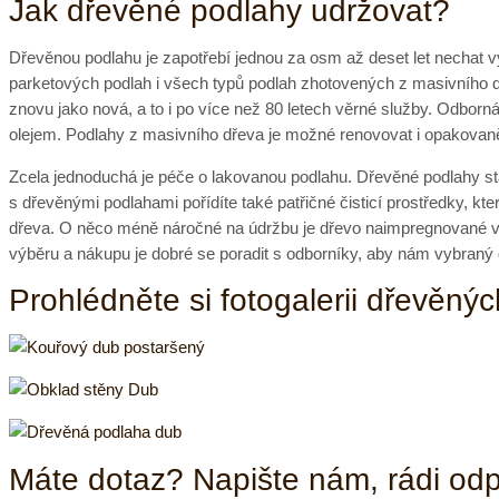
Jak dřevěné podlahy udržovat?
Dřevěnou podlahu je zapotřebí jednou za osm až deset let nechat 
parketových podlah i všech typů podlah zhotovených z masivního 
znovu jako nová, a to i po více než 80 letech věrné služby. Odbo
olejem. Podlahy z masivního dřeva je možné renovovat i opakovan
Zcela jednoduchá je péče o lakovanou podlahu. Dřevěné podlahy 
s dřevěnými podlahami pořídíte také patřičné čisticí prostředky, 
dřeva. O něco méně náročné na údržbu je dřevo naimpregnované vosk
výběru a nákupu je dobré se poradit s odborníky, aby nám vybraný
Prohlédněte si fotogalerii dřevěný
Máte dotaz? Napište nám, rádi od