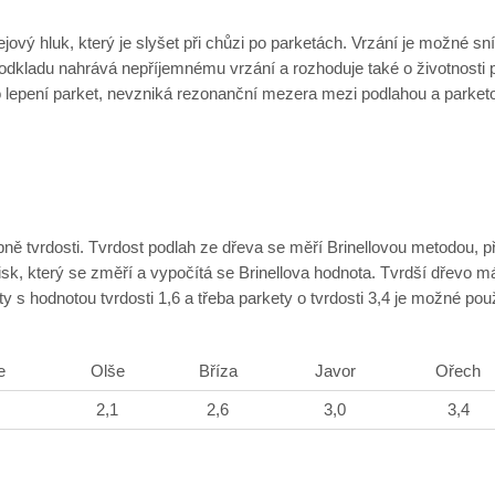
ejový hluk, který je slyšet při chůzi po parketách. Vrzání je možné 
dkladu nahrává nepříjemnému vrzání a rozhoduje také o životnosti pod
 lepení parket, nevzniká rezonanční mezera mezi podlahou a parket
ě tvrdosti. Tvrdost podlah ze dřeva se měří Brinellovou metodou, při 
k, který se změří a vypočítá se Brinellova hodnota. Tvrdší dřevo m
 s hodnotou tvrdosti 1,6 a třeba parkety o tvrdosti 3,4 je možné pou
e
Olše
Bříza
Javor
Ořech
2,1
2,6
3,0
3,4