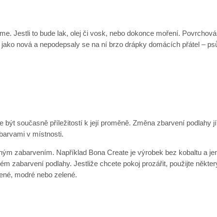
me. Jestli to bude lak, olej či vosk, nebo dokonce moření. Povrchov
e jako nová a nepodepsaly se na ní brzo drápky domácích přátel – ps
být současně příležitostí k její proměně. Změna zbarvení podlahy j
 barvami v místnosti.
rným zabarvením. Například Bona Create je výrobek bez kobaltu a
zabarvení podlahy. Jestliže chcete pokoj prozářit, použijte některý
vené, modré nebo zelené.