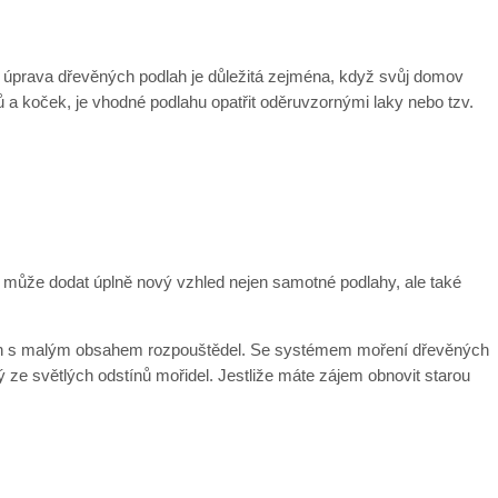
á úprava dřevěných podlah je důležitá zejména, když svůj domov
ů a koček, je vhodné podlahu opatřit oděruvzornými laky nebo tzv.
í může dodat úplně nový vzhled nejen samotné podlahy, ale také
 jen s malým obsahem rozpouštědel. Se systémem moření dřevěných
 ze světlých odstínů mořidel. Jestliže máte zájem obnovit starou