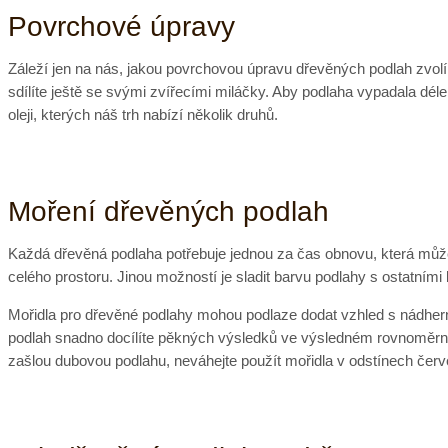
Povrchové úpravy
Záleží jen na nás, jakou povrchovou úpravu dřevěných podlah zvolí
sdílíte ještě se svými zvířecími miláčky. Aby podlaha vypadala dél
oleji, kterých náš trh nabízí několik druhů.
Moření dřevěných podlah
Každá dřevěná podlaha potřebuje jednou za čas obnovu, která může 
celého prostoru. Jinou možností je sladit barvu podlahy s ostatními
Mořidla pro dřevěné podlahy mohou podlaze dodat vzhled s nádhe
podlah snadno docílíte pěkných výsledků ve výsledném rovnoměrném 
zašlou dubovou podlahu, neváhejte použít mořidla v odstínech čer