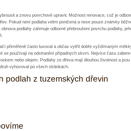
vybrousit a znovu povrchově upravit. Možnost renovace, což je odbo
dřev. Pokud není podlaha velmi poničená a nese pouze známky běžn
rná obnova podlahy zahrnuje odborné přebroušení povrchu podlahy, j
ě.
stačí přiměřeně často luxovat a občas vytřít dobře vyždímaným mě
které se používají na odstranění případných skvrn. Nejvíce času zab
em nebo olejem. Podlahy ze dřeva mají dlouhou životnost a jsou vlas
 druh vyhovoval po všech stránkách.
ch podlah z tuzemských dřevin
povíme