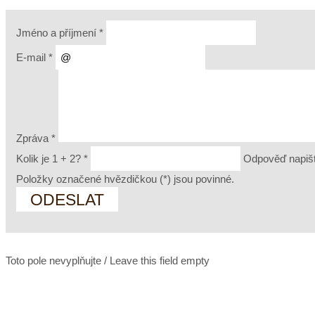
Jméno a příjmení
*
E-mail
*
Zpráva
*
Kolik je 1 + 2?
*
Odpověď napiš
Položky označené hvězdičkou (
*
) jsou povinné.
Toto pole nevyplňujte / Leave this field empty