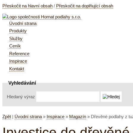
Přeskočit na hlavní obsah
/
Přeskočit na doplňující obsah
Úvodní strana
Produkty
Služby
Ceník
Reference
Inspirace
Kontakt
Vyhledávání
Hledaný výraz
Zpět
|
Úvodní strana
»
Inspirace
»
Magazín
»
Dřevěné podlahy z t
Investice do dřevěné 