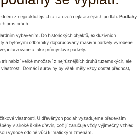
jedněm z nejpraktičtějších a zároveň nejkrásnějších podlah.
Podlahy
ích prostorách.
rdním vybavením. Do historických objektů, exkluzivních
kty a bytovými odborníky doporučovány masivní parkety vyrobené
vé, intarzované a také průmyslové parkety.
 trh nabízí velké množství z nejrůznějších druhů tuzemských, ale
é vlastnosti. Domácí suroviny by však měly vždy dostat přednost,
 užitkové vlastnosti. U dřevěných podlah vyžadujeme především
běny v široké škále dřevin, což jí zaručuje vždy výjimečný vzhled.
 a jsou vysoce odolné vůči klimatickým změnám.