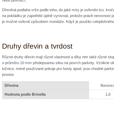
nebo plovoucí.
Dřevěná podlaha vrže podle toho, do jaké míry je ovlivněn tzv. kroč
na pokládku je zapotřebí úplně vyrovnat, protože právě nerovnost po
je možné ovlivnit způsobem montáže. Když je použito celoplošného
Druhy dřevin a tvrdost
Různé druhy dřevin mají různé vlastnosti a díky nim také různé stupn
o průměru 10 mm předepsanou silou na povrch parkety. Vznikne otis
ložnice, méně používané pokoje pro hosty apod. jsou vhodné parkety
prostor.
Dřevina
Borovic
Hodnota podle Brinella
1,6