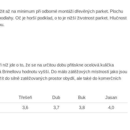
snížit až na minimum při odborné montáži dřevěných parket. Plochu
lahy. Oč je horší podklad, o to je nižší životnost parket. Hlučnost
ou.
níž jde o to, že se na určitou dobu přitiskne ocelová kulička
á Brinellovu hodnotu vyšší. Do málo zátěžových místností jako jsou
žít do silně zatěžovaných prostor obydlí, ale také do komerčních
Třešeň
Dub
Buk
Jasan
3,6
3,7
3,8
4,0