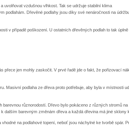
 a uvolňovat vzdušnou vlhkost. Tak se udržuje stabilní klima
ckým podlahám. Dřevěné podlahy jsou díky své nenáročnosti na údržb
sti v případě poškození. U ostatních dřevěných podlah to tak úplně 
přece jen mohly zaskočit. V prvé řadě jde o fakt, že pořizovací nák
iéru. Masivní podlaha ze dřeva proto potřebuje, aby byla v místnosti 
ich barevnou různorodostí. Dřevo bylo pokáceno z různých stromů na od
zí k dalším barevným změnám dřeva a každá dřevina má jiné sklony
 vhodné na podlahové topení, neboť jsou náchylné ke tvorbě spár. P