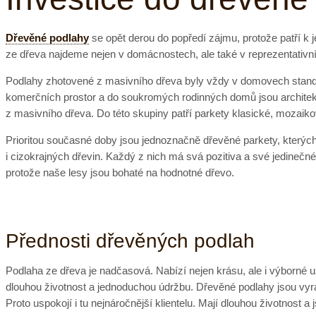
Dřevěné podlahy
se opět derou do popředí zájmu, protože patří k 
ze dřeva najdeme nejen v domácnostech, ale také v reprezentativn
Podlahy zhotovené z masivního dřeva byly vždy v domovech standa
komerčních prostor a do soukromých rodinných domů jsou archite
z masivního dřeva. Do této skupiny patří parkety klasické, mozaiko
Prioritou současné doby jsou jednoznačně dřevěné parkety, kterých
i cizokrajných dřevin. Každý z nich má svá pozitiva a své jedinečn
protože naše lesy jsou bohaté na hodnotné dřevo.
Přednosti dřevěných podlah
Podlaha ze dřeva je nadčasová. Nabízí nejen krásu, ale i výborné
dlouhou životnost a jednoduchou údržbu. Dřevěné podlahy jsou vyrá
Proto uspokojí i tu nejnáročnější klientelu. Mají dlouhou životnost