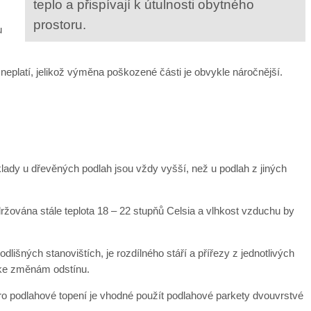
teplo a přispívají k útulnosti obytného
prostoru.
u
neplatí, jelikož výměna poškozené části je obvykle náročnější.
lady u dřevěných podlah jsou vždy vyšší, než u podlah z jiných
udržována stále teplota 18 – 22 stupňů Celsia a vlhkost vzduchu by
lišných stanovištích, je rozdílného stáří a přířezy z jednotlivých
 ke změnám odstínu.
ro podlahové topení je vhodné použít podlahové parkety dvouvrstvé