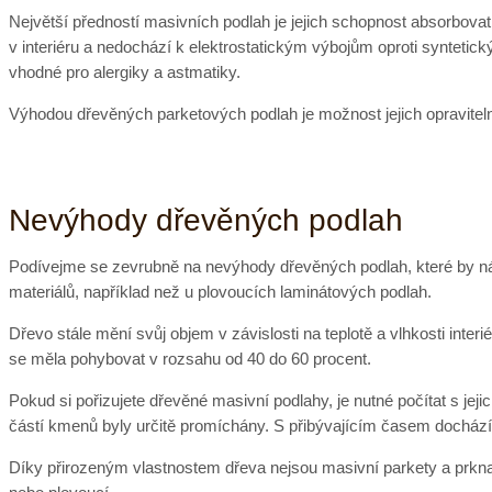
Největší předností masivních podlah je jejich schopnost absorbovat
v interiéru a nedochází k elektrostatickým výbojům oproti synteti
vhodné pro alergiky a astmatiky.
Výhodou dřevěných parketových podlah je možnost jejich opravitelno
Nevýhody dřevěných podlah
Podívejme se zevrubně na nevýhody dřevěných podlah, které by nás 
materiálů, například než u plovoucích laminátových podlah.
Dřevo stále mění svůj objem v závislosti na teplotě a vlhkosti inter
se měla pohybovat v rozsahu od 40 do 60 procent.
Pokud si pořizujete dřevěné masivní podlahy, je nutné počítat s jej
částí kmenů byly určitě promíchány. S přibývajícím časem dochá
Díky přirozeným vlastnostem dřeva nejsou masivní parkety a prkna