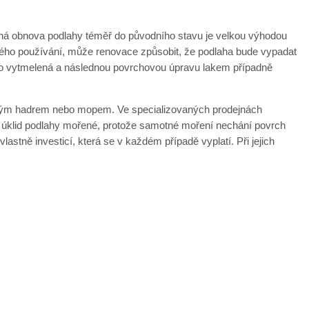
rná obnova podlahy téměř do původního stavu je velkou výhodou
ého používání, může renovace způsobit, že podlaha bude vypadat
eho vytmelená a následnou povrchovou úpravu lakem případně
kkým hadrem nebo mopem. Ve specializovaných prodejnách
ere úklid podlahy mořené, protože samotné moření nechání povrch
tně investicí, která se v každém případě vyplatí. Při jejich