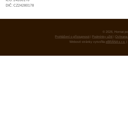
IČO: 24280178
DIČ: CZ24280178
© 2026, Hornat po
Prohlášení o přístupnosti
|
Podmínky užití
|
Ochrana 
Webové stránky vytvořila
eBRÁNA s.r.o.
|