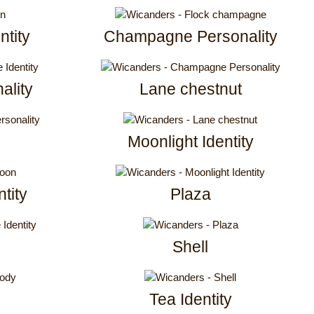
tity
Champagne Personality
ality
Lane chestnut
Moonlight Identity
tity
Plaza
Shell
Tea Identity