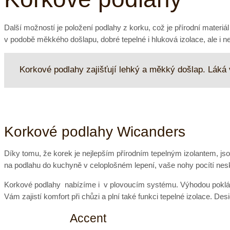
Další možností je položení podlahy z korku, což je přírodní mater
v podobě měkkého došlapu, dobré tepelné i hluková izolace, ale i ne
Korkové podlahy zajišťují lehký a měkký došlap. Láká 
Korkové podlahy Wicanders
Díky tomu, že korek je nejlepším přírodním tepelným izolantem, js
na podlahu do kuchyně
v celoplošném lepení, vaše nohy pocítí nes
Korkové podlahy nabízíme i
v plovoucím systému. Výhodou poklád
Vám zajistí komfort při chůzi a plní také funkci tepelné izolace. De
Accent