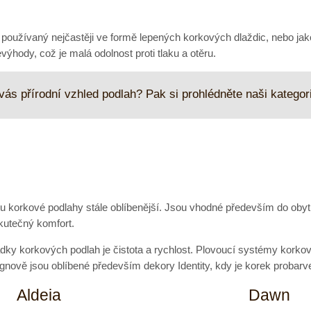
iál používaný nejčastěji ve formě lepených korkových dlaždic, nebo 
výhody, což je malá odolnost proti tlaku a otěru.
vás přírodní vzhled podlah? Pak si prohlédněte naši kategor
ou korkové podlahy stále oblíbenější. Jsou vhodné především do obyt
kutečný komfort.
ky korkových podlah je čistota a rychlost. Plovoucí systémy korko
signově jsou oblíbené především dekory Identity, kdy je korek probarv
Aldeia
Dawn