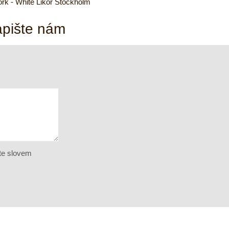
apište nám
te slovem