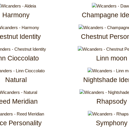
Harmony
Champagne Iden
stnut Identity
Chestnut Person
nn Cioccolato
Linn moon
Natural
Nightshade Iden
eed Meridian
Rhapsody
ce Personality
Symphony