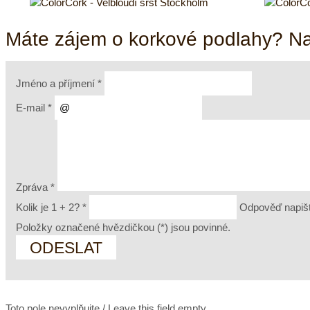
Máte zájem o korkové podlahy? N
Jméno a příjmení
*
E-mail
*
Zpráva
*
Kolik je 1 + 2?
*
Odpověď napiš
Položky označené hvězdičkou (
*
) jsou povinné.
Toto pole nevyplňujte / Leave this field empty