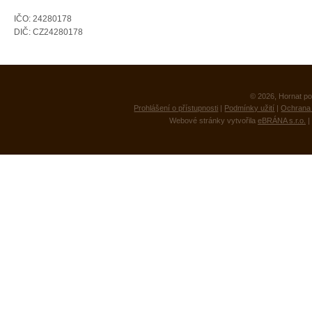
IČO: 24280178
DIČ: CZ24280178
© 2026, Hornat po
Prohlášení o přístupnosti
|
Podmínky užití
|
Ochrana 
Webové stránky vytvořila
eBRÁNA s.r.o.
|