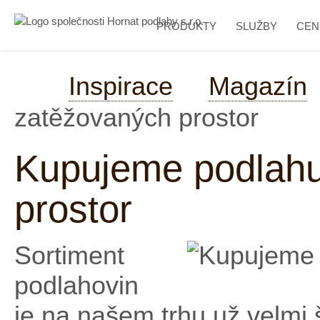
PRODUKTY
SLUŽBY
CEN
Inspirace
Magazín
zatěžovaných prostor
Kupujeme podlahu
prostor
Sortiment
podlahovin
je na našem trhu už velmi 