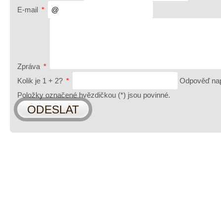
E-mail
*
Zpráva
*
Kolik je 1 + 2?
*
Odpověď nap
Položky označené hvězdičkou (
*
) jsou povinné.