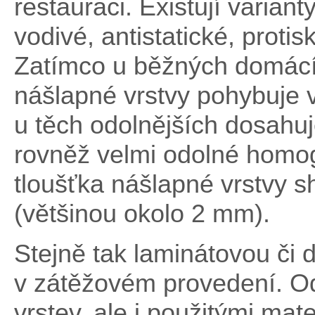
restauraci. Existují varian
vodivé, antistatické, protis
Zatímco u běžných domácí
nášlapné vrstvy pohybuje 
u těch odolnějších dosahu
rovněž velmi odolné homog
tloušťka nášlapné vrstvy s
(většinou okolo 2 mm).
Stejně tak laminátovou či
v zátěžovém provedení. Od
vrstev, ale i použitými mat