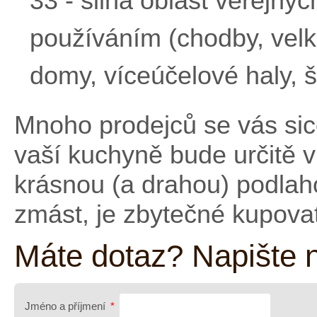
33 - silná oblast veřejnýc
používáním (chodby, vel
domy, víceúčelové haly, šk
Mnoho prodejců se vás sic
vaší kuchyně bude určitě vh
krásnou (a drahou) podlaho
zmást, je zbytečné kupovat
Máte dotaz? Napište 
Jméno a příjmení
*