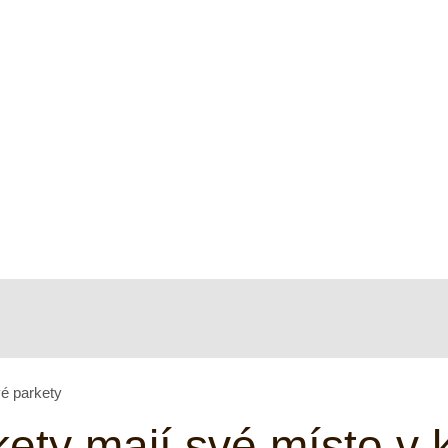
é parkety
ety mají své místo v 