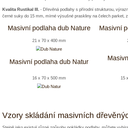
Kvalita Rustikal III.
- Dřevěná podlahy s přírodní strukturou, výra
černé suky do 15 mm, mírné výsušné praskliny na čelech parket, 
Masivní podlaha dub Nature
Masivní p
21 x 70 x 400 mm
Masivn
Masivní podlaha dub Natur
16 x 70 x 500 mm
15 
Vzory skládání masivních dřevěnýc
Stejně jako existují různé způsoby pokládky podlahy, můžete vybírat