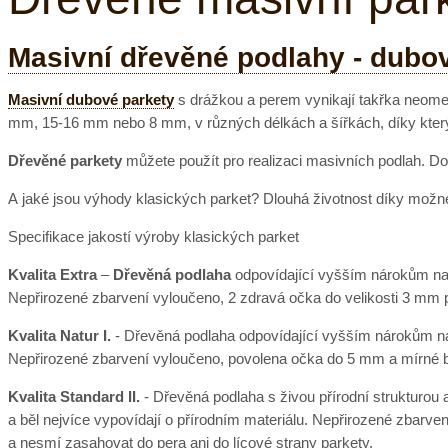
Masivní dřevěné podlahy - dubo
Masivní dubové parkety
s drážkou a perem vynikají takřka neom
mm, 15-16 mm nebo 8 mm, v různých délkách a šířkách, díky kter
Dřevěné parkety
můžete použít pro realizaci masivních podlah. Do
A jaké jsou výhody klasických parket? Dlouhá životnost díky možné 
Specifikace jakostí výroby klasických parket
Kvalita Extra
–
Dřevěná podlaha
odpovídající vyšším nárokům na i
Nepřirozené zbarvení vyloučeno, 2 zdravá očka do velikosti 3 mm 
Kvalita Natur I.
- Dřevěná podlaha odpovídající vyšším nárokům na i
Nepřirozené zbarvení vyloučeno, povolena očka do 5 mm a mírné ba
Kvalita Standard II.
- Dřevěná podlaha s živou přírodní strukturou
a běl nejvíce vypovídají o přírodním materiálu. Nepřirozené zbarve
a nesmí zasahovat do pera ani do lícové strany parkety.