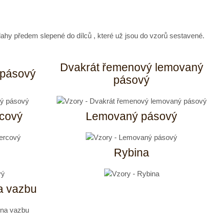
dlahy předem slepené do dílců , které už jsou do vzorů sestavené.
Dvakrát řemenový lemovaný
 pásový
pásový
cový
Lemovaný pásový
Rybina
a vazbu