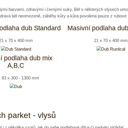
znými barvami, zdravými i černými suky. Běl v některých vlysech u
zdravá běl neomezeně, záběhy kůry a kůra povolena pouze z rubové 
odlaha dub Standard
Masivní podlaha dub
21 x 70 x 400 mm
21 x 70 x 400 mm
í podlaha dub mix
A,B,C
x 83 x 300 - 1300 mm
h parket - vlysů
 i z několika vzorů, jak do sebe podlahové dílce či parkety skládat.