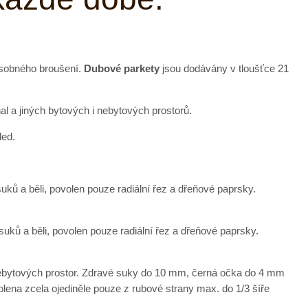
ásobného broušení.
Dubové parkety
jsou dodávány v tloušťce 21
l a jiných bytových i nebytových prostorů.
led.
uků a běli, povolen pouze radiální řez a dřeňové paprsky.
uků a běli, povolen pouze radiální řez a dřeňové paprsky.
 nebytových prostor. Zdravé suky do 10 mm, černá očka do 4 mm
olena zcela ojediněle pouze z rubové strany max. do 1/3 šíře