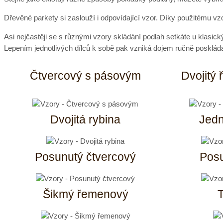
Dřevěné parkety si zaslouží i odpovídající vzor. Díky použitému vzo
Asi nejčastěji se s různými vzory skládání podlah setkáte u klasic
Lepením jednotlivých dílců k sobě pak vzniká dojem ručně posklád
Čtvercový s pásovým
Dvojitý
Dvojitá rybina
Jed
Posunutý čtvercový
Pos
Šikmý řemenový
T