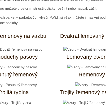
ru můžete prostor místnosti opticky rozšířit nebo naopak zúžit.
kých parket – parketových vlysů. Pořídit si však můžete i masivní po
ané podlahy.
 řemenový na vazbu
Dvakrát lemovaný
noduchý pásový
Lemovaný čtver
unutý řemenový
Řemenový
rojitá rybina
Trojitý řemenový n