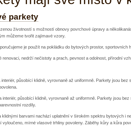
vé parkety
ezenou životností s možností obnovy povrchové úpravy a několikan
ým můžeme tvořit zajímavé vzory.
poručujeme je použít na pokládku do bytových prostor, sportovních ha
renovaci, nedrží nečistoty a prach, pevnost a odolnost, přírodní vzh
nteriér, působící klidně, vyrovnaně až uniformně. Parkety jsou bez s
povolena.
nteriér, působící klidně, vyrovnaně až uniformně. Parkety jsou bez s
revnostní rozdíly.
 a klidnými barvami nachází uplatnění v širokém spektru bytových i
ní vyloučeno, mírné vlasové trhliny povoleny. Záběhy kůry a kůra pov