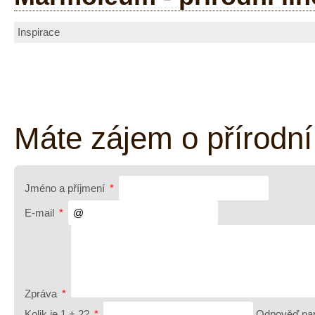
Inspirace
Máte zájem o přírodn
Jméno a příjmení
*
E-mail
*
Zpráva
*
Kolik je 1 + 2?
*
Odpověď nap