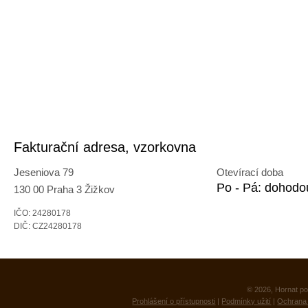
Fakturační adresa, vzorkovna
Jeseniova 79
Otevírací doba
Po - Pá: dohodo
130 00 Praha 3 Žižkov
IČO: 24280178
DIČ: CZ24280178
© 2026, Hornat po
Prohlášení o přístupnosti
|
Podmínky užití
|
Ochrana 