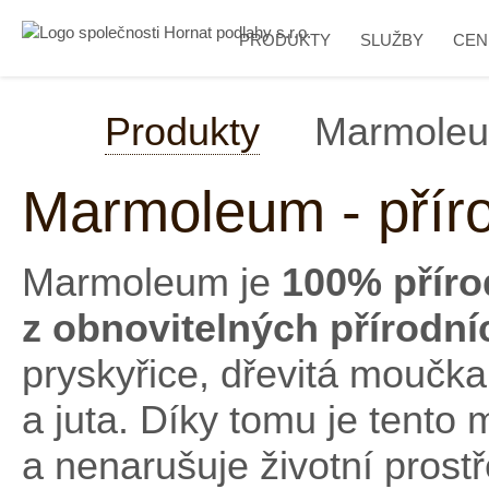
PRODUKTY
SLUŽBY
CEN
Produkty
Marmoleum
Marmoleum - příro
Marmoleum je
100% příro
z obnovitelných přírodní
pryskyřice, dřevitá moučka
a juta. Díky tomu je tento 
a nenarušuje životní prostř