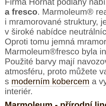
Firma Hornat podlahy nab
a fresco
. Marmoleum® rea
i mramorované struktury, j
v široké nabídce neutrální
Oproti tomu jemná mramor
Marmoleum®fresco byla in
Použité barvy mají navozo
atmosféru, proto můžete 
s
moderním kobercem
a vy
interiér.
Marmoleum - přírodní li