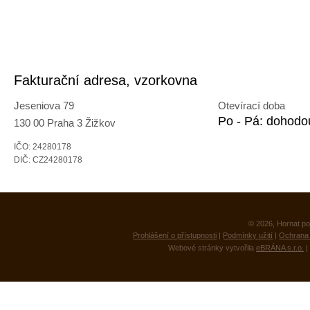
Fakturační adresa, vzorkovna
Jeseniova 79
Otevírací doba
Po - Pá: dohodo
130 00 Praha 3 Žižkov
IČO: 24280178
DIČ: CZ24280178
© 2026, Hornat po
Prohlášení o přístupnosti
|
Podmínky užití
|
Ochrana 
Webové stránky vytvořila
eBRÁNA s.r.o.
|