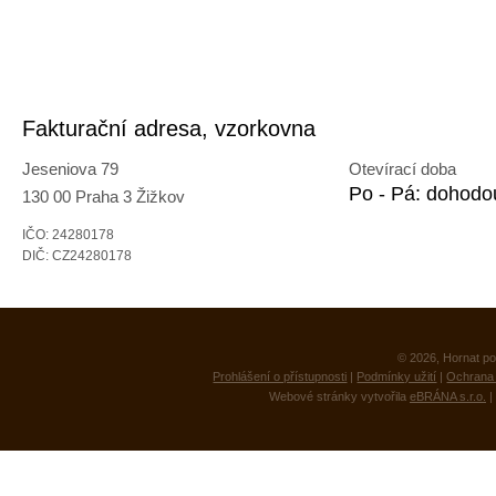
Fakturační adresa, vzorkovna
Jeseniova 79
Otevírací doba
Po - Pá: dohodo
130 00 Praha 3 Žižkov
IČO: 24280178
DIČ: CZ24280178
© 2026, Hornat po
Prohlášení o přístupnosti
|
Podmínky užití
|
Ochrana 
Webové stránky vytvořila
eBRÁNA s.r.o.
|