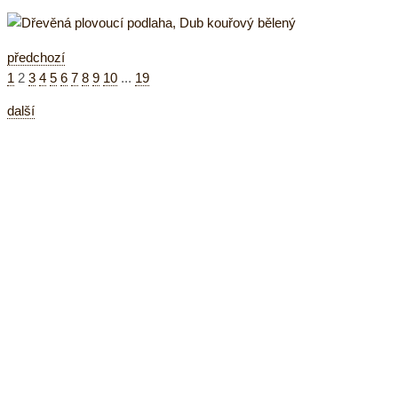
předchozí
1
2
3
4
5
6
7
8
9
10
...
19
další