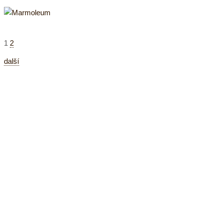
1
2
další