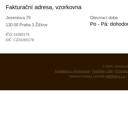
Fakturační adresa, vzorkovna
Jeseniova 79
Otevírací doba
Po - Pá: dohodo
130 00 Praha 3 Žižkov
IČO: 24280178
DIČ: CZ24280178
© 2026, Hornat po
Prohlášení o přístupnosti
|
Podmínky užití
|
Ochrana 
Webové stránky vytvořila
eBRÁNA s.r.o.
|