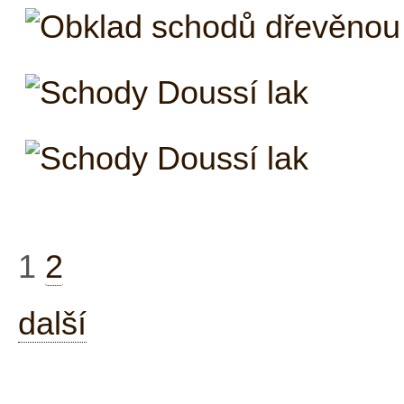
1
2
další