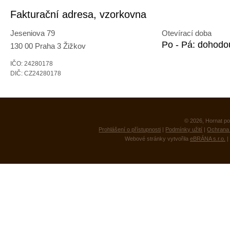
Fakturační adresa, vzorkovna
Jeseniova 79
Otevírací doba
Po - Pá: dohodo
130 00 Praha 3 Žižkov
IČO: 24280178
DIČ: CZ24280178
© 2026, Hornat po
Prohlášení o přístupnosti
|
Podmínky užití
|
Ochrana 
Webové stránky vytvořila
eBRÁNA s.r.o.
|