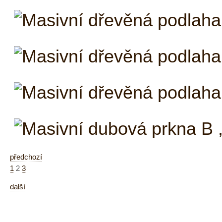
předchozí
1
2
3
další