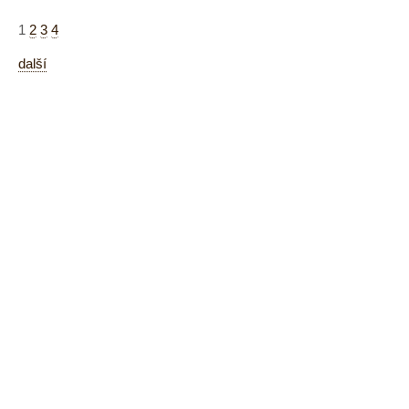
1
2
3
4
další