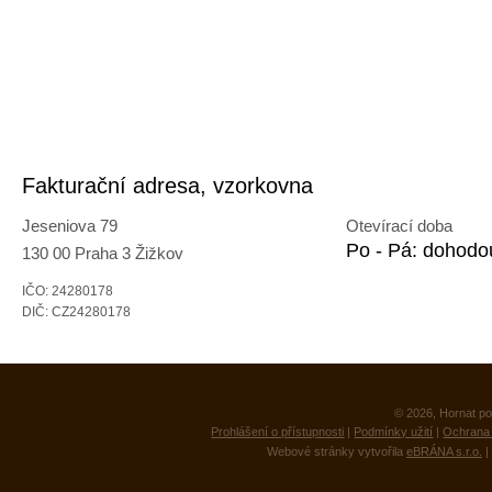
Fakturační adresa, vzorkovna
Jeseniova 79
Otevírací doba
Po - Pá: dohodo
130 00 Praha 3 Žižkov
IČO: 24280178
DIČ: CZ24280178
© 2026, Hornat po
Prohlášení o přístupnosti
|
Podmínky užití
|
Ochrana 
Webové stránky vytvořila
eBRÁNA s.r.o.
|