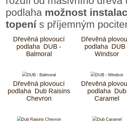
rozdíl od masivního dřeva 
podlaha
možnost instala
topení
s příjemným pocite
Dřevěná plovoucí
Dřevěná plovou
podlaha DUB -
podlaha DUB 
Balmoral
Windsor
Dřevěná plovoucí
Dřevěná plovou
podlaha Dub Raisins
podlaha Dub
Chevron
Caramel