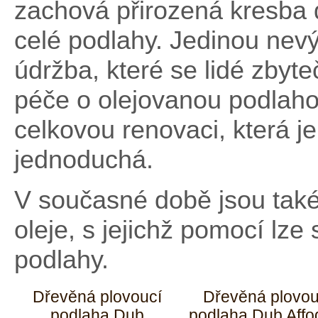
zachová přirozená kresba d
celé podlahy. Jedinou nevý
údržba, které se lidé zbyt
péče o olejovanou podlaho
celkovou renovaci, která je
jednoduchá.
V současné době jsou také
oleje, s jejichž pomocí l
podlahy.
Dřevěná plovoucí
Dřevěná plovou
podlaha Dub
podlaha Dub Affo