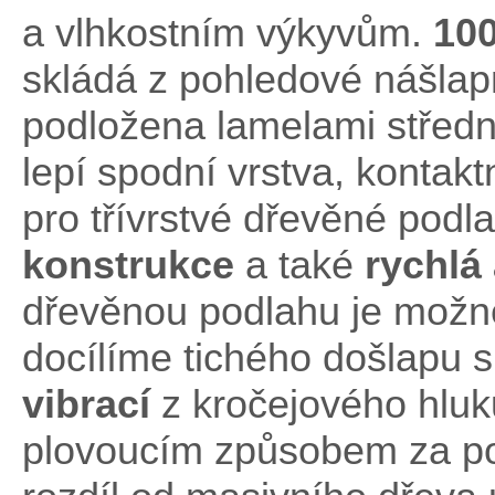
a vlhkostním výkyvům.
10
skládá z pohledové nášlapn
podložena lamelami středn
lepí spodní vrstva, kontak
pro třívrstvé dřevěné podla
konstrukce
a také
rychlá
dřevěnou podlahu je možné 
docílíme tichého došlapu s
vibrací
z kročejového hluk
plovoucím způsobem za p