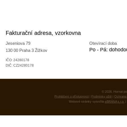
Fakturační adresa, vzorkovna
Jeseniova 79
Otevírací doba
Po - Pá: dohodo
130 00 Praha 3 Žižkov
IČO: 24280178
DIČ: CZ24280178
© 2026, Hornat po
Prohlášení o přístupnosti
|
Podmínky užití
|
Ochrana 
Webové stránky vytvořila
eBRÁNA s.r.o.
|