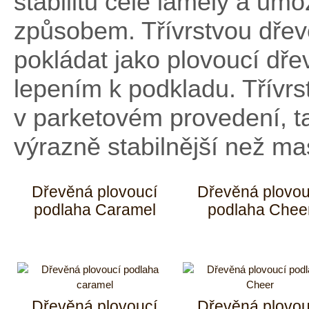
stabilitu celé lamely a um
způsobem. Třívrstvou dře
pokládat jako plovoucí dř
lepením k podkladu. Třívrs
v parketovém provedení, t
výrazně stabilnější než ma
Dřevěná plovoucí
Dřevěná plovou
podlaha Caramel
podlaha Chee
Dřevěná plovoucí
Dřevěná plovou