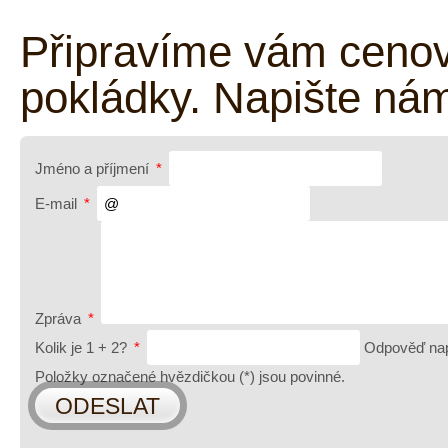
Připravíme vám cenov
pokládky. Napište ná
Jméno a příjmení
*
E-mail
*
Zpráva
*
Kolik je 1 + 2?
*
Odpověď nap
Položky označené hvězdičkou (
*
) jsou povinné.