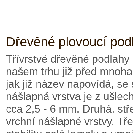
Dřevěné plovoucí pod
Třívrstvé dřevěné podlahy 
našem trhu již před mnoha 
jak již název napovídá, se s
nášlapná vrstva je z ušlech
cca 2,5 - 6 mm. Druhá, střed
vrchní nášlapné vrstvy. Třet