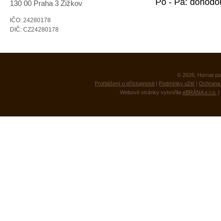
Po - Pá: dohodo
130 00 Praha 3 Žižkov
IČO: 24280178
DIČ: CZ24280178
© 2026, Hornat po
Prohlášení o přístupnosti
|
Podmínky užití
|
Ochrana 
Webové stránky vytvořila
eBRÁNA s.r.o.
|