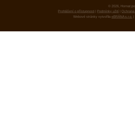
© 2026, Hornat po
Prohlášení o přístupnosti
|
Podmínky užití
|
Ochrana 
Webové stránky vytvořila
eBRÁNA s.r.o.
|