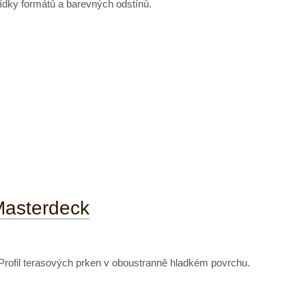
ídky formátů a barevných odstínů.
Masterdeck
rofil terasových prken v oboustranně hladkém povrchu.