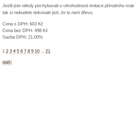
Jestli jste někdy pochybovali o věrohodnosti imitace přírodního m
tak si nebudete dokonale jisti, že to není dřevo.
Cena s DPH:
603 Kč
Cena bez DPH:
498 Kč
Sazba DPH:
21.00%
1
2
3
4
5
6
7
8
9
10
...
21
další