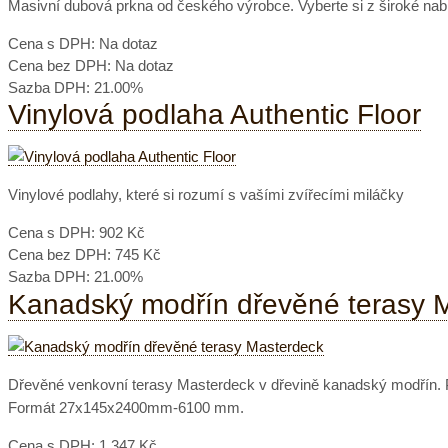
Masivní dubová prkna od českého výrobce. Vyberte si z široké nab
Cena s DPH:
Na dotaz
Cena bez DPH:
Na dotaz
Sazba DPH:
21.00%
Vinylová podlaha Authentic Floor
Vinylové podlahy, které si rozumí s vašími zvířecími miláčky
Cena s DPH:
902 Kč
Cena bez DPH:
745 Kč
Sazba DPH:
21.00%
Kanadský modřín dřevěné terasy 
Dřevěné venkovní terasy Masterdeck v dřevině kanadský modřín. P
Formát 27x145x2400mm-6100 mm.
Cena s DPH:
1.347 Kč