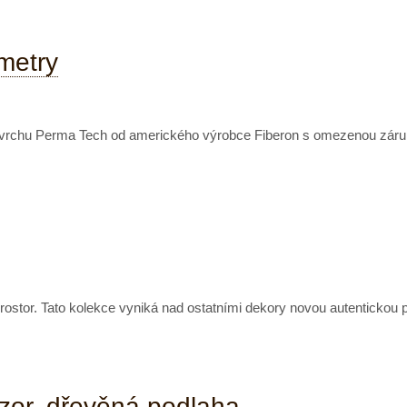
metry
povrchu Perma Tech od amerického výrobce Fiberon s omezenou záruk
rostor. Tato kolekce vyniká nad ostatními dekory novou autenticko
zor, dřevěná podlaha