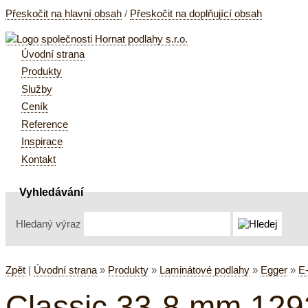
Přeskočit na hlavní obsah
/
Přeskočit na doplňující obsah
Úvodní strana
Produkty
Služby
Ceník
Reference
Inspirace
Kontakt
Vyhledávání
Hledaný výraz
Zpět
|
Úvodní strana
»
Produkty
»
Laminátové podlahy
»
Egger
»
E
Classic 33-8 mm 12