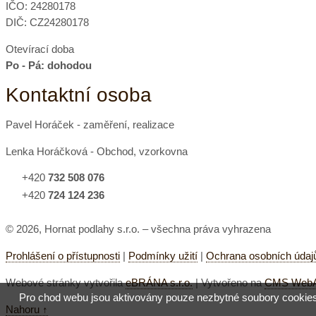
IČO: 24280178
DIČ: CZ24280178
Otevírací doba
Po - Pá: dohodou
Kontaktní osoba
Pavel Horáček - zaměření, realizace
Lenka Horáčková - Obchod, vzorkovna
+420
732 508 076
+420
724 124 236
© 2026, Hornat podlahy s.r.o. – všechna práva vyhrazena
Prohlášení o přístupnosti
|
Podmínky užití
|
Ochrana osobních údaj
Webové stránky vytvořila
eBRÁNA s.r.o.
| Vytvořeno na
CMS WebAr
Pro chod webu jsou aktivovány pouze nezbytné soubory cookies. P
Nahoru ↑