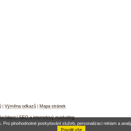
ů
|
Výměna odkazů
|
Mapa stránek
chitect
|
SEO a internetový marketing
ro plnohodnotné poskytování služeb, personalizaci reklam a analýzu 
Povolit vše