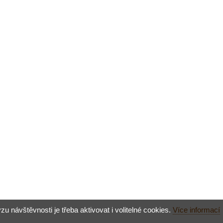
návštěvnosti je třeba aktivovat i volitelné cookies.
Více informací