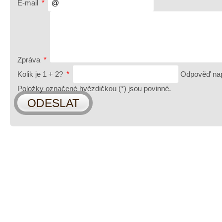
E-mail
*
Zpráva
*
Kolik je 1 + 2?
*
Odpověď nap
Položky označené hvězdičkou (
*
) jsou povinné.