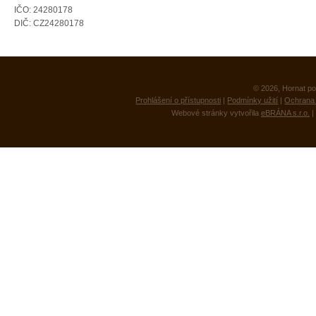
IČO: 24280178
DIČ: CZ24280178
© 2026, Hornat po
Prohlášení o přístupnosti
|
Podmínky užití
|
Ochrana 
Webové stránky vytvořila
eBRÁNA s.r.o.
|