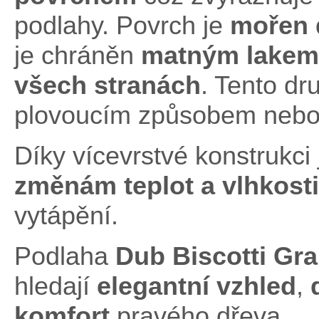
podlahy. Povrch je
mořen 
je chráněn
matným lakem
všech stranách
. Tento dr
plovoucím způsobem nebo 
Díky vícevrstvé konstrukci
změnám teplot
a vlhkosti
vytápění.
Podlaha
Dub Biscotti Gr
hledají
elegantní vzhled
,
d
komfort
pravého dřeva.