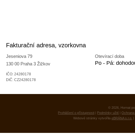
Fakturační adresa, vzorkovna
Jeseniova 79
Otevírací doba
Po - Pá: dohodo
130 00 Praha 3 Žižkov
IČO: 24280178
DIČ: CZ24280178
© 2026, Hornat po
Prohlášení o přístupnosti
|
Podmínky užití
|
Ochrana 
Webové stránky vytvořila
eBRÁNA s.r.o.
|