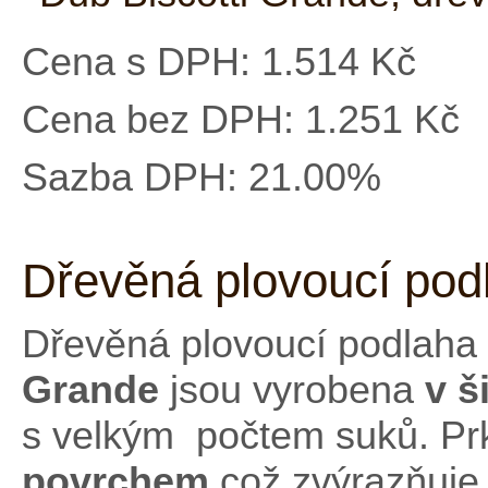
Cena s DPH:
1.514 Kč
Cena bez DPH:
1.251 Kč
Sazba DPH:
21.00%
Dřevěná plovoucí podl
Dřevěná plovoucí podlaha
Grande
jsou vyrobena
v š
s velkým počtem suků. Pr
povrchem
což zvýrazňuj