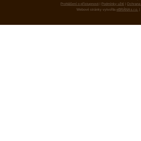
Prohlášení o přístupnosti
|
Podmínky užití
|
Ochrana 
Webové stránky vytvořila
eBRÁNA s.r.o.
|