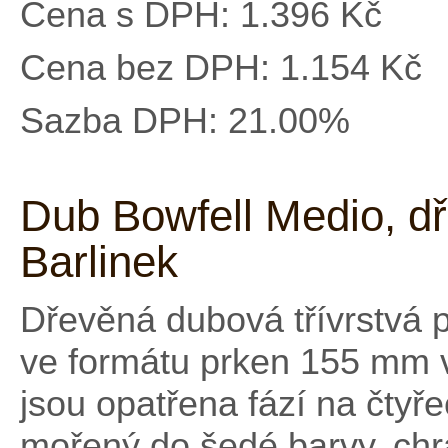
Cena s DPH:
1.396 Kč
Cena bez DPH:
1.154 Kč
Sazba DPH:
21.00%
Dub Bowfell Medio, d
Barlinek
Dřevěná dubová třívrstvá 
ve formátu prken 155 mm v
jsou opatřena fází na čtyř
mořený do šedé barvy, ch