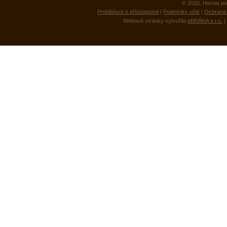
© 2026, Hornat po
Prohlášení o přístupnosti
|
Podmínky užití
|
Ochrana 
Webové stránky vytvořila
eBRÁNA s.r.o.
|