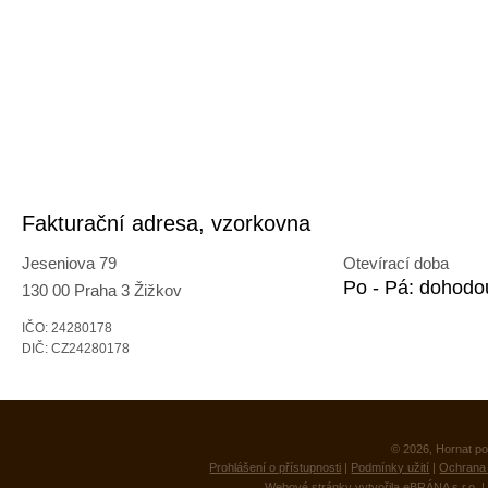
Fakturační adresa, vzorkovna
Jeseniova 79
Otevírací doba
Po - Pá: dohodo
130 00 Praha 3 Žižkov
IČO: 24280178
DIČ: CZ24280178
© 2026, Hornat po
Prohlášení o přístupnosti
|
Podmínky užití
|
Ochrana 
Webové stránky vytvořila
eBRÁNA s.r.o.
|