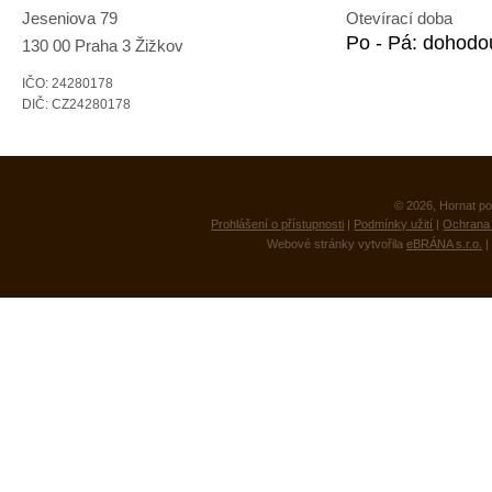
Jeseniova 79
Otevírací doba
Po - Pá: dohodo
130 00 Praha 3 Žižkov
IČO: 24280178
DIČ: CZ24280178
© 2026, Hornat po
Prohlášení o přístupnosti
|
Podmínky užití
|
Ochrana 
Webové stránky vytvořila
eBRÁNA s.r.o.
|