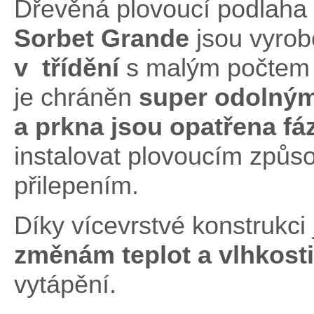
Dřevěná plovoucí podlaha
Sorbet Grande
jsou vyro
v třídění
s malým počtem 
je chráněn
super odolným
a prkna jsou opatřena fáz
instalovat plovoucím způ
přilepením.
Díky vícevrstvé konstrukci
změnám teplot
a vlhkosti
vytápění.