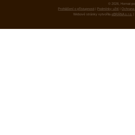
© 2026, Hornat po
Prohlášení o přístupnosti
|
Podmínky užití
|
Ochrana 
Webové stránky vytvořila
eBRÁNA s.r.o.
|