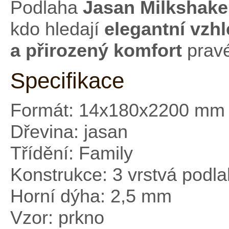
Podlaha
Jasan Milkshak
kdo hledají
elegantní vzh
a přirozený komfort
prav
Specifikace
Formát: 14x180x2200 mm
Dřevina: jasan
Třídění: Family
Konstrukce: 3 vrstvá podl
Horní dýha: 2,5 mm
Vzor: prkno