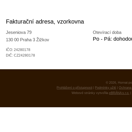
Fakturační adresa, vzorkovna
Jeseniova 79
Otevírací doba
Po - Pá: dohodo
130 00 Praha 3 Žižkov
IČO: 24280178
DIČ: CZ24280178
© 2026, Hornat po
Prohlášení o přístupnosti
|
Podmínky užití
|
Ochrana 
Webové stránky vytvořila
eBRÁNA s.r.o.
|