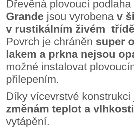
Dřevěná plovoucí podlaha
Grande
jsou vyrobena
v š
v rustikálním živém třídě
Povrch je chráněn
super 
lakem
a prkna nejsou opa
možné instalovat plovouc
přilepením.
Díky vícevrstvé konstrukci
změnám teplot
a vlhkosti
vytápění.