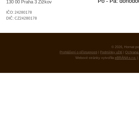
Po - Pá: dohodo
130 00 Praha 3 Žižkov
IČO: 24280178
DIČ: CZ24280178
© 2026, Hornat po
Prohlášení o přístupnosti
|
Podmínky užití
|
Ochrana 
Webové stránky vytvořila
eBRÁNA s.r.o.
|