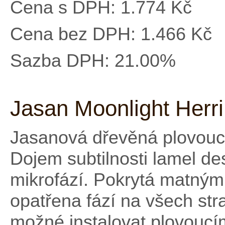
Cena s DPH:
1.774 Kč
Cena bez DPH:
1.466 Kč
Sazba DPH:
21.00%
Jasan Moonlight Herr
Jasanová dřevěná plovouc
Dojem subtilnosti lamel d
mikrofází. Pokrytá matným
opatřena fází na všech str
možné instalovat plovouc