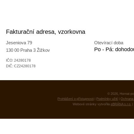
Fakturační adresa, vzorkovna
Jeseniova 79
Otevírací doba
Po - Pá: dohodo
130 00 Praha 3 Žižkov
IČO: 24280178
DIČ: CZ24280178
© 2026, Hornat po
Prohlášení o přístupnosti
|
Podmínky užití
|
Ochrana 
Webové stránky vytvořila
eBRÁNA s.r.o.
|