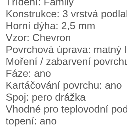
Třídění: Family
Konstrukce: 3 vrstvá podl
Horní dýha: 2,5 mm
Vzor: Chevron
Povrchová úprava: matný 
Moření / zabarvení povrch
Fáze: ano
Kartáčování povrchu: ano
Spoj: pero drážka
Vhodné pro teplovodní po
topení: ano