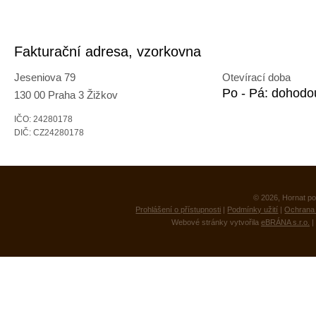
Fakturační adresa, vzorkovna
Jeseniova 79
Otevírací doba
Po - Pá: dohodo
130 00 Praha 3 Žižkov
IČO: 24280178
DIČ: CZ24280178
© 2026, Hornat po
Prohlášení o přístupnosti
|
Podmínky užití
|
Ochrana 
Webové stránky vytvořila
eBRÁNA s.r.o.
|