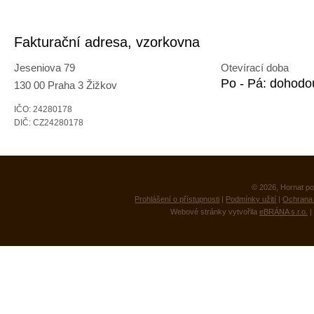
Fakturační adresa, vzorkovna
Jeseniova 79
Otevírací doba
Po - Pá: dohodo
130 00 Praha 3 Žižkov
IČO: 24280178
DIČ: CZ24280178
© 2026, Hornat po
Prohlášení o přístupnosti
|
Podmínky užití
|
Ochrana 
Webové stránky vytvořila
eBRÁNA s.r.o.
|