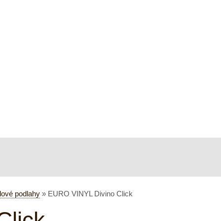
lové podlahy
»
EURO VINYL Divino Click
lick