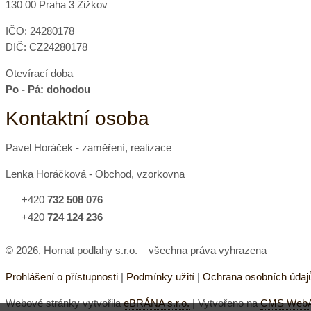
130 00 Praha 3 Žižkov
IČO: 24280178
DIČ: CZ24280178
Otevírací doba
Po - Pá: dohodou
Kontaktní osoba
Pavel Horáček - zaměření, realizace
Lenka Horáčková - Obchod, vzorkovna
+420
732 508 076
+420
724 124 236
© 2026, Hornat podlahy s.r.o. – všechna práva vyhrazena
Prohlášení o přístupnosti
|
Podmínky užití
|
Ochrana osobních údaj
Webové stránky vytvořila
eBRÁNA s.r.o.
| Vytvořeno na
CMS WebAr