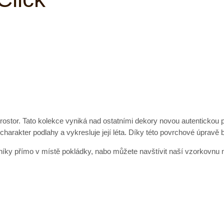
rostor. Tato kolekce vyniká nad ostatními dekory novou autentickou
 charakter podlahy a vykresluje její léta. Díky této povrchové úprav
ky přímo v místě pokládky, nabo můžete navštívit naší vzorkovnu n