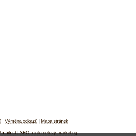
ů
|
Výměna odkazů
|
Mapa stránek
chitect
|
SEO a internetový marketing