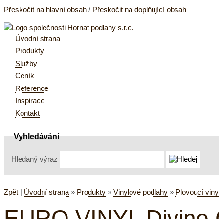
Přeskočit na hlavní obsah
/
Přeskočit na doplňující obsah
Úvodní strana
Produkty
Služby
Ceník
Reference
Inspirace
Kontakt
Vyhledávání
Hledaný výraz
Zpět
|
Úvodní strana
»
Produkty
»
Vinylové podlahy
»
Plovoucí viny
EURO VINYL Divino C