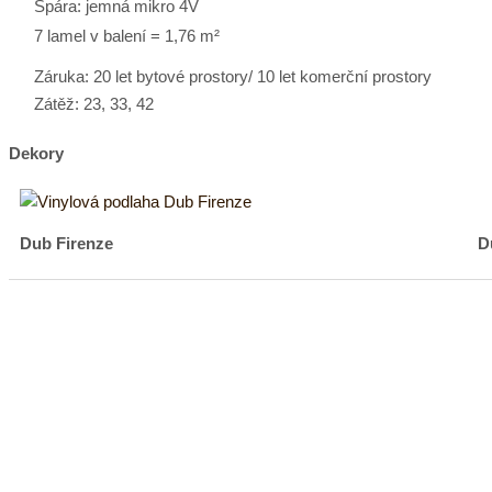
Spára: jemná mikro 4V
7 lamel v balení = 1,76 m²
Záruka: 20 let bytové prostory/ 10 let komerční prostory
Zátěž: 23, 33, 42
Dekory
Dub Firenze
D