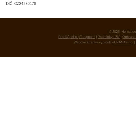
DIČ: CZ24280178
© 2026, Hornat po
Prohlášení o přístupnosti
|
Podmínky užití
|
Ochrana 
Webové stránky vytvořila
eBRÁNA s.r.o.
|