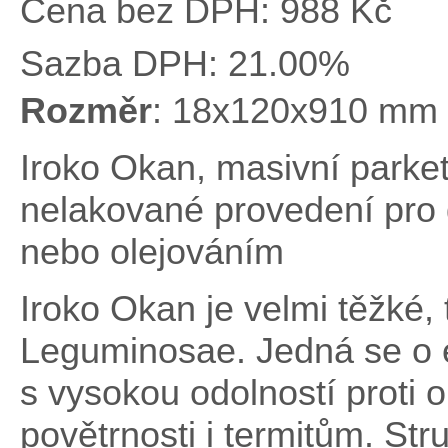
Cena bez DPH:
988 Kč
Sazba DPH:
21.00%
Rozměr
: 18x120x910 mm
Iroko Okan, masivní parke
nelakované provedení pro
nebo olejováním
Iroko Okan je velmi těžké, 
Leguminosae. Jedná se o 
s vysokou odolností proti o
povětrnosti i termitům. Str