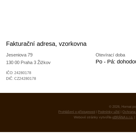
Fakturační adresa, vzorkovna
Jeseniova 79
Otevírací doba
Po - Pá: dohodo
130 00 Praha 3 Žižkov
IČO: 24280178
DIČ: CZ24280178
© 2026, Hornat po
Prohlášení o přístupnosti
|
Podmínky užití
|
Ochrana 
Webové stránky vytvořila
eBRÁNA s.r.o.
|