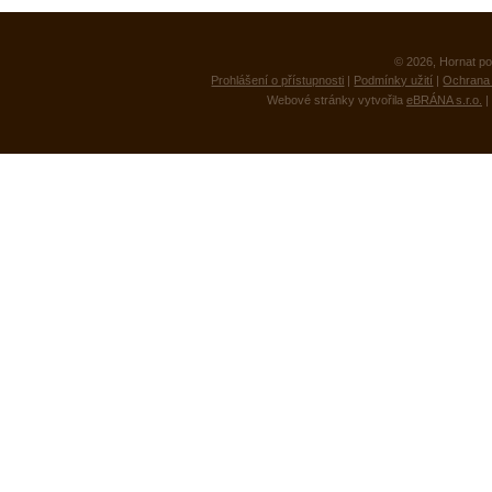
© 2026, Hornat po
Prohlášení o přístupnosti
|
Podmínky užití
|
Ochrana 
Webové stránky vytvořila
eBRÁNA s.r.o.
|