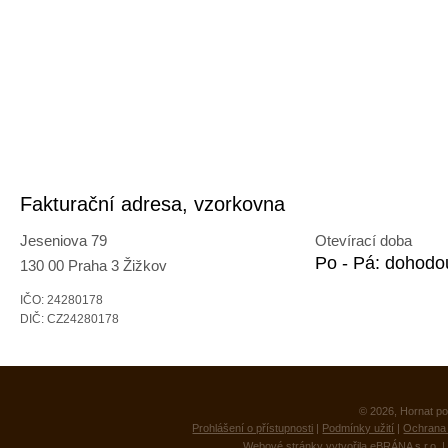
Fakturační adresa, vzorkovna
Jeseniova 79
Otevírací doba
Po - Pá: dohodo
130 00 Praha 3 Žižkov
IČO: 24280178
DIČ: CZ24280178
© 2026, Hornat po
Prohlášení o přístupnosti
|
Podmínky užití
|
Ochrana 
Webové stránky vytvořila
eBRÁNA s.r.o.
|