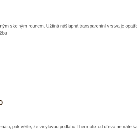
oženým skelným rounem. Užitná nášlapná transparentní vrstva je op
ržbu
o
ateriálu, pak věřte, že vinylovou podlahu Thermofix od dřeva nemáte 