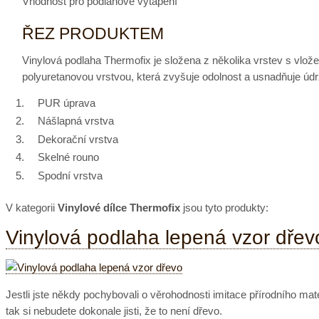
Vhodnost pro podlahové vytápění
ŘEZ PRODUKTEM
Vinylová podlaha Thermofix je složena z několika vrstev s vl
polyuretanovou vrstvou, která zvyšuje odolnost a usnadňuje úd
PUR úprava
Nášlapná vrstva
Dekorační vrstva
Skelné rouno
Spodní vrstva
V kategorii
Vinylové dílce Thermofix
jsou tyto produkty:
Vinylová podlaha lepená vzor dřev
Jestli jste někdy pochybovali o věrohodnosti imitace přírodního m
tak si nebudete dokonale jisti, že to není dřevo.