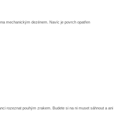
atřena mechanickým dezénem. Navíc je povrch opatřen
šanci rozeznat pouhým zrakem. Budete si na ni muset sáhnout a ani