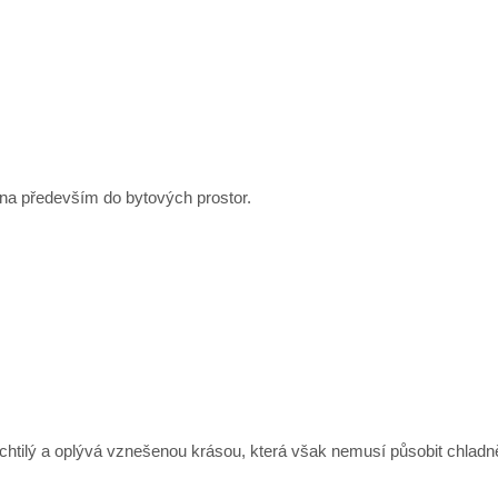
čena především do bytových prostor.
lechtilý a oplývá vznešenou krásou, která však nemusí působit chlad