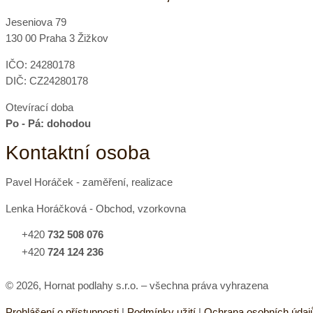
Jeseniova 79
130 00 Praha 3 Žižkov
IČO: 24280178
DIČ: CZ24280178
Otevírací doba
Po - Pá: dohodou
Kontaktní osoba
Pavel Horáček - zaměření, realizace
Lenka Horáčková - Obchod, vzorkovna
+420
732 508 076
+420
724 124 236
© 2026, Hornat podlahy s.r.o. – všechna práva vyhrazena
Prohlášení o přístupnosti
|
Podmínky užití
|
Ochrana osobních údaj