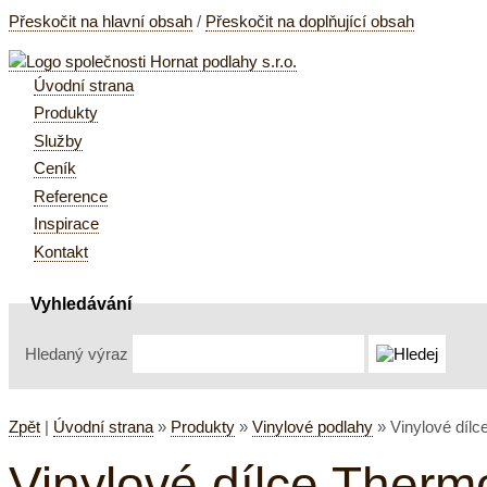
Přeskočit na hlavní obsah
/
Přeskočit na doplňující obsah
Úvodní strana
Produkty
Služby
Ceník
Reference
Inspirace
Kontakt
Vyhledávání
Hledaný výraz
Zpět
|
Úvodní strana
»
Produkty
»
Vinylové podlahy
»
Vinylové dílc
Vinylové dílce Thermo