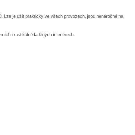
ců. Lze je užít prakticky ve všech provozech, jsou nenáročné na
ních i rustikálně laděných interiérech.