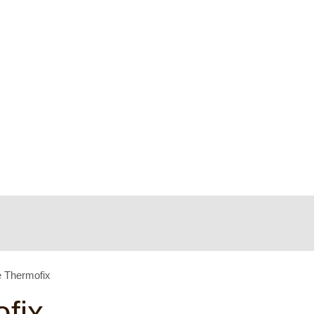
e Thermofix
fix