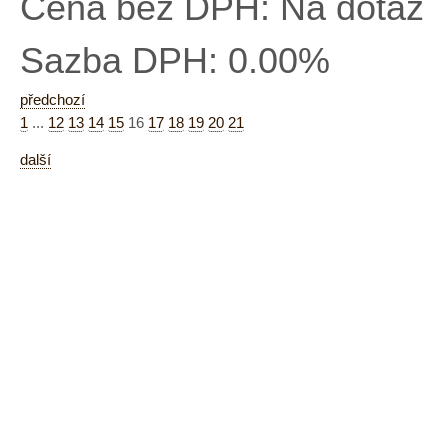
Cena bez DPH:
Na dotaz
Sazba DPH:
0.00%
předchozí
1
...
12
13
14
15
16
17
18
19
20
21
další