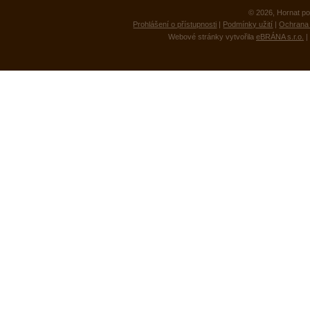
© 2026, Hornat po
Prohlášení o přístupnosti
|
Podmínky užití
|
Ochrana 
Webové stránky vytvořila
eBRÁNA s.r.o.
|