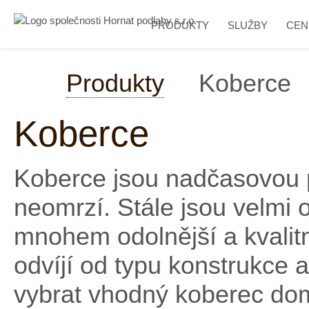
PRODUKTY
SLUŽBY
CEN
Produkty
Koberce
Koberce
Koberce jsou nadčasovou p
neomrzí. Stále jsou velmi o
mnohem odolnější a kvalitně
odvíjí od typu konstrukce
vybrat vhodný koberec dom