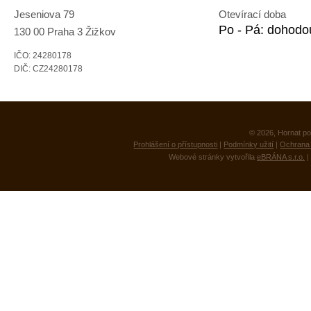
Jeseniova 79
Otevírací doba
Po - Pá: dohodo
130 00 Praha 3 Žižkov
IČO: 24280178
DIČ: CZ24280178
© 2026, Hornat po
Prohlášení o přístupnosti
|
Podmínky užití
|
Ochrana 
Webové stránky vytvořila
eBRÁNA s.r.o.
|