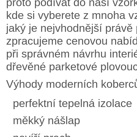
proto podívat do naší vzor
kde si vyberete z mnoha v
jaký je nejvhodnější právě
zpracujeme cenovou nabíd
při správném návrhu inter
dřevěné parketové plovouc
Výhody moderních koberc
perfektní tepelná izolace
měkký nášlap