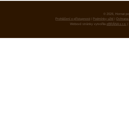
© 2026, Hornat po
Prohlášení o přístupnosti
|
Podmínky užití
|
Ochrana 
Webové stránky vytvořila
eBRÁNA s.r.o.
|