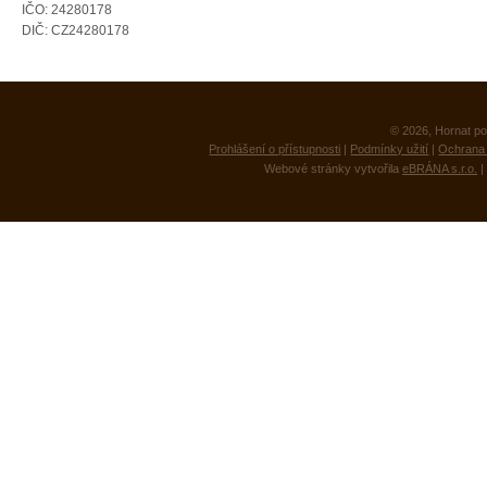
IČO: 24280178
DIČ: CZ24280178
© 2026, Hornat po
Prohlášení o přístupnosti
|
Podmínky užití
|
Ochrana 
Webové stránky vytvořila
eBRÁNA s.r.o.
|