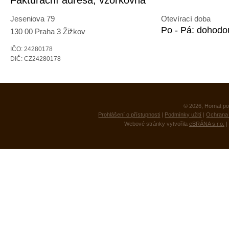
Fakturační adresa, vzorkovna
Jeseniova 79
Otevírací doba
Po - Pá: dohodo
130 00 Praha 3 Žižkov
IČO: 24280178
DIČ: CZ24280178
© 2026, Hornat po
Prohlášení o přístupnosti
|
Podmínky užití
|
Ochrana 
Webové stránky vytvořila
eBRÁNA s.r.o.
|