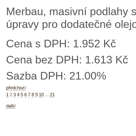
Merbau, masivní podlahy 
úpravy pro dodatečné olej
Cena s DPH:
1.952 Kč
Cena bez DPH:
1.613 Kč
Sazba DPH:
21.00%
předchozí
1
2
3
4
5
6
7
8
9
10
...
21
další